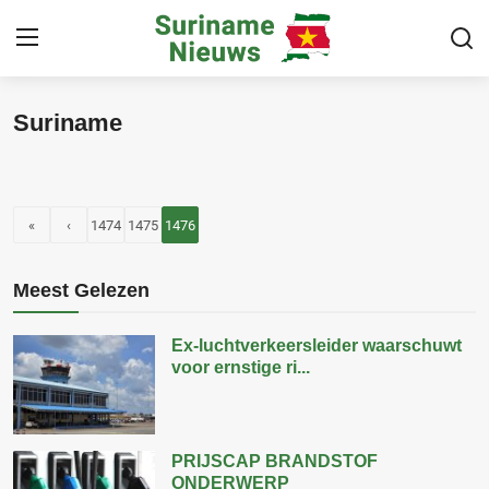
Suriname
Home
Suriname
«
‹
1474
1475
1476
Buitenland
Sport
Meest Gelezen
Cultuur & Media
Ex-luchtverkeersleider waarschuwt
voor ernstige ri...
Deals!
Over
PRIJSCAP BRANDSTOF
ONDERWERP