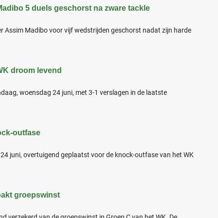
adibo 5 duels geschorst na zware tackle
r Assim Madibo voor vijf wedstrijden geschorst nadat zijn harde
WK droom levend
daag, woensdag 24 juni, met 3-1 verslagen in de laatste
nock-outfase
 24 juni, overtuigend geplaatst voor de knock-outfase van het WK
 pakt groepswinst
end verzekerd van de groepswinst in Groep C van het WK. De