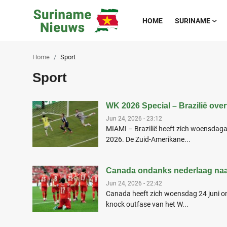
HOME
SURINAME
Home
Sport
Home
Sport
Suriname
WK 2026 Special – Brazilië over
Buitenland
Jun 24, 2026 - 23:12
MIAMI – Brazilië heeft zich woensdag
Sport
2026. De Zuid-Amerikane...
Cultuur & Media
Canada ondanks nederlaag naar
Deals!
Jun 24, 2026 - 22:42
Canada heeft zich woensdag 24 juni on
Over
knock outfase van het W...