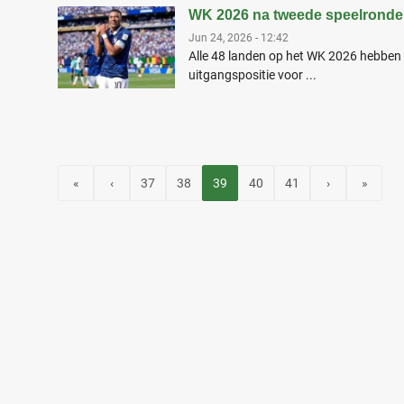
WK 2026 na tweede speelronde: 
Jun 24, 2026 - 12:42
Alle 48 landen op het WK 2026 hebben
uitgangspositie voor ...
«
‹
37
38
39
40
41
›
»