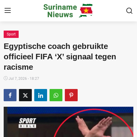
Sport
Home
Egyptische coach gebruikte
Suriname
officieel FIFA ‘X’ signaal tegen
racisme
Buitenland
Sport
Jul 7, 2026 - 18:27
Cultuur & Media
Deals!
Over