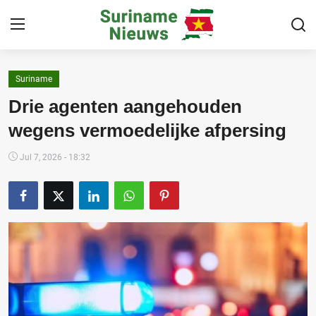
Suriname
Home
Drie agenten aangehouden
Suriname
wegens vermoedelijke afpersing
Buitenland
Jul 7, 2026 - 18:32
Sport
Cultuur & Media
Deals!
Over