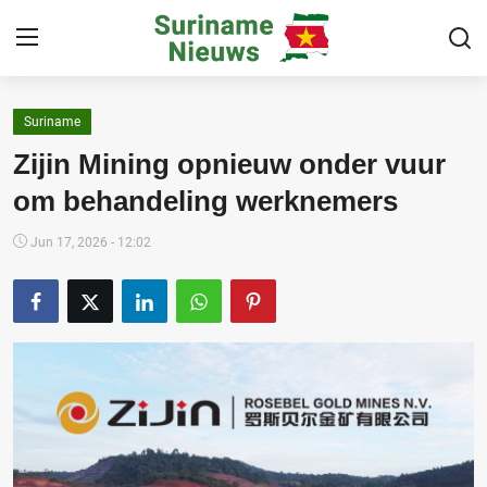
Suriname
Home
Zijin Mining opnieuw onder vuur
Suriname
om behandeling werknemers
Buitenland
Jun 17, 2026 - 12:02
Sport
Cultuur & Media
Deals!
Over