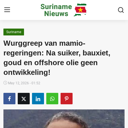
Suriname
Home
Wurggreep van mamio-
Suriname
regeringen: Na suiker, bauxiet,
goud en offshore olie geen
Buitenland
ontwikkeling!
Sport
May 12, 2026 - 01:52
Cultuur & Media
Deals!
Over