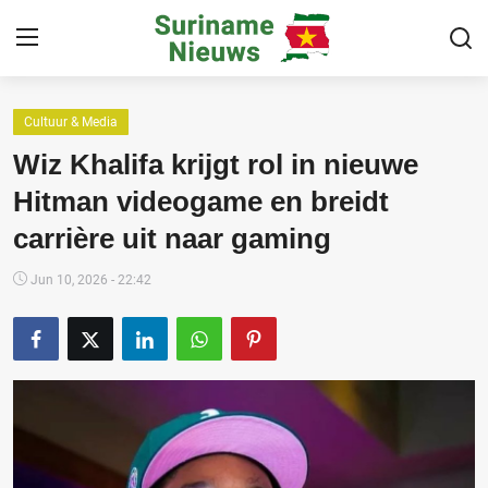
Cultuur & Media
Home
Wiz Khalifa krijgt rol in nieuwe
Suriname
Hitman videogame en breidt
carrière uit naar gaming
Buitenland
Sport
Jun 10, 2026 - 22:42
Cultuur & Media
Deals!
Over