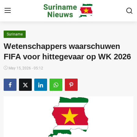
Suriname
Home
Wetenschappers waarschuwen
Suriname
FIFA voor hittegevaar op WK 2026
Buitenland
May 15, 2026 - 05:12
Sport
Cultuur & Media
Deals!
Over