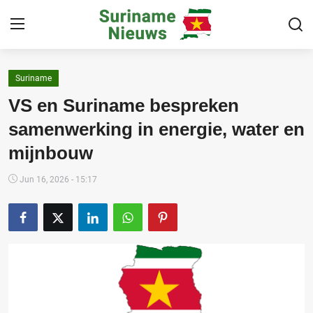
Suriname
Home
VS en Suriname bespreken
Suriname
samenwerking in energie, water en
mijnbouw
Buitenland
Sport
Jun 16, 2026 - 15:17
Cultuur & Media
Deals!
Over