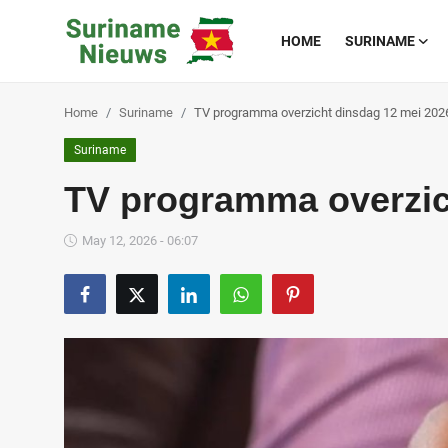
HOME
SURINAME
Home
Suriname
TV programma overzicht dinsdag 12 mei 202
Home
Suriname
Suriname
TV programma overzic
Buitenland
May 12, 2026 - 06:07
Sport
Cultuur & Media
Deals!
Over