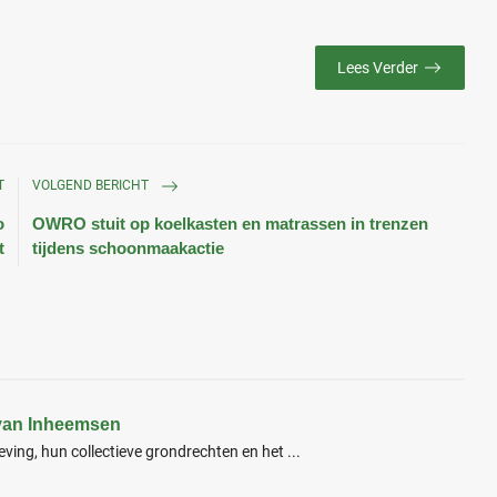
Lees Verder
T
VOLGEND BERICHT
o
OWRO stuit op koelkasten en matrassen in trenzen
t
tijdens schoonmaakactie
t van Inheemsen
ving, hun collectieve grondrechten en het ...