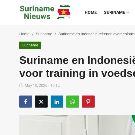
HOME
SURINAME
Home
Suriname
Suriname en Indonesië tekenen overeenkomst
Home
Suriname
Suriname
Suriname en Indonesi
Buitenland
voor training in voed
Sport
May 10, 2026 - 10:12
Cultuur & Media
Deals!
Over