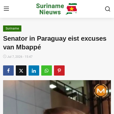
Suriname
Home
Senator in Paraguay eist excuses
Suriname
van Mbappé
Buitenland
Jul 7, 2026 - 15:47
Sport
Cultuur & Media
Deals!
Over