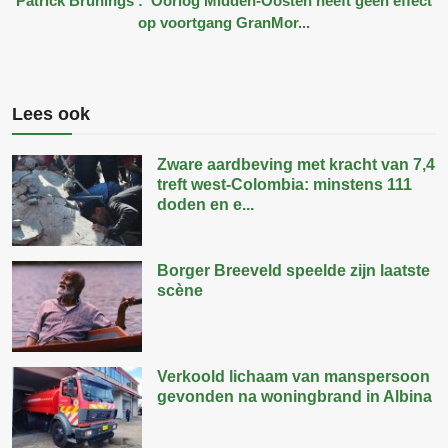
Patrick Brunings : ‘Oorlog Midden-Oosten heeft geen effect
op voortgang GranMor...
Lees ook
Zware aardbeving met kracht van 7,4
treft west-Colombia: minstens 111
doden en e...
Borger Breeveld speelde zijn laatste
scène
Verkoold lichaam van manspersoon
gevonden na woningbrand in Albina