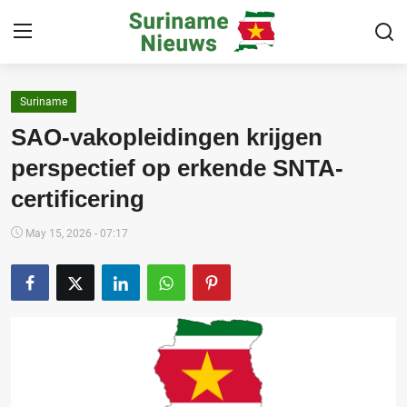
Suriname
Home
SAO-vakopleidingen krijgen
Suriname
perspectief op erkende SNTA-
certificering
Buitenland
Sport
May 15, 2026 - 07:17
Cultuur & Media
Deals!
Over