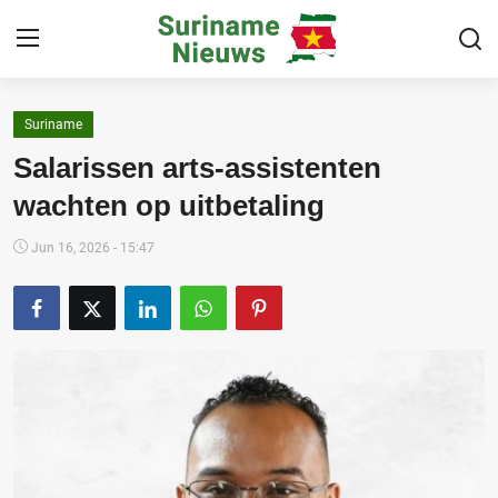
Suriname
Home
Salarissen arts-assistenten
Suriname
wachten op uitbetaling
Buitenland
Jun 16, 2026 - 15:47
Sport
Cultuur & Media
Deals!
Over