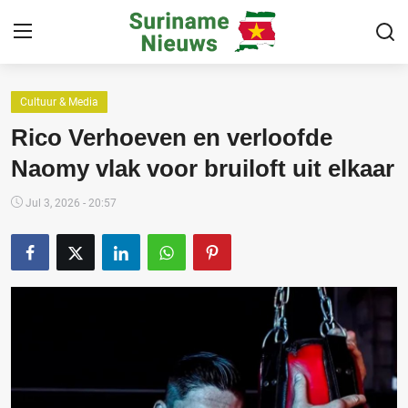
Cultuur & Media
Home
Rico Verhoeven en verloofde
Suriname
Naomy vlak voor bruiloft uit elkaar
Buitenland
Jul 3, 2026 - 20:57
Sport
Cultuur & Media
Deals!
Over