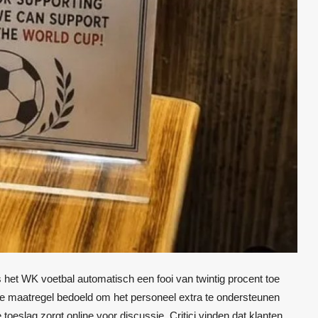
 het WK voetbal automatisch een fooi van twintig procent toe
e maatregel bedoeld om het personeel extra te ondersteunen
 toeslag zorgt online voor discussie. Critici vinden dat klanten