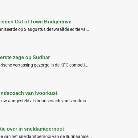
winnen Out of Town Bridgedrive
iseerde op 2 augustus de twaalfde editie va...
 eerste zege op Sudhar
rische verrassing gezorgd in de KFC competi...
bondscoach van Ivoorkust
ieuw aangesteld als bondscoach van Ivoorkus...
ie over in sneldamtoernooi
pe van het sneldamtoernooi van de Surinaamse...