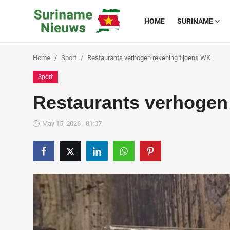
HOME
SURINAME
Home
Sport
Restaurants verhogen rekening tijdens WK
Home
Sport
Suriname
Restaurants verhogen
Buitenland
May 15, 2026 - 01:07
Sport
Cultuur & Media
Deals!
Over