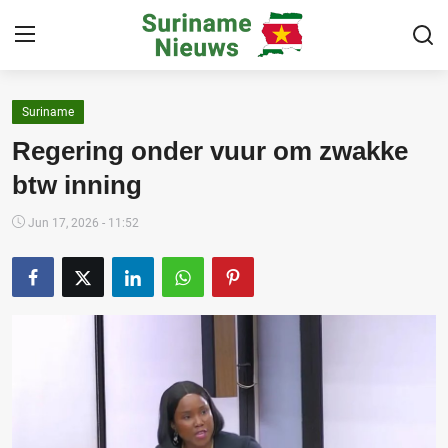
Suriname
Home
Regering onder vuur om zwakke
Suriname
btw inning
Buitenland
Jun 17, 2026 - 11:52
Sport
Cultuur & Media
Deals!
Over