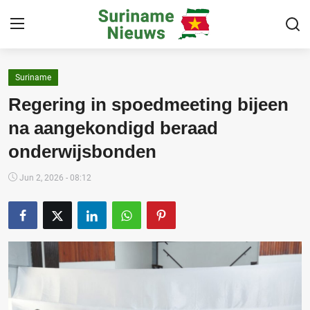
Suriname
Home
Regering in spoedmeeting bijeen
Suriname
na aangekondigd beraad
onderwijsbonden
Buitenland
Sport
Jun 2, 2026 - 08:12
Cultuur & Media
Deals!
Over