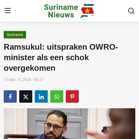
Suriname
Home
Ramsukul: uitspraken OWRO-
Suriname
minister als een schok
overgekomen
Buitenland
Sport
May 15, 2026 - 06:27
Cultuur & Media
Deals!
Over