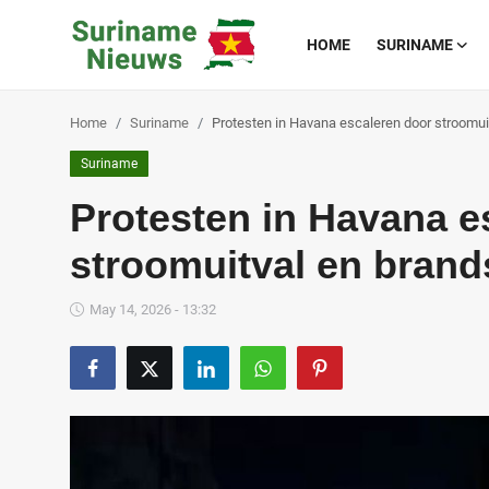
HOME
SURINAME
Home
Suriname
Protesten in Havana escaleren door stroomui
Home
Suriname
Suriname
Protesten in Havana e
Buitenland
stroomuitval en brand
Sport
May 14, 2026 - 13:32
Cultuur & Media
Deals!
Over