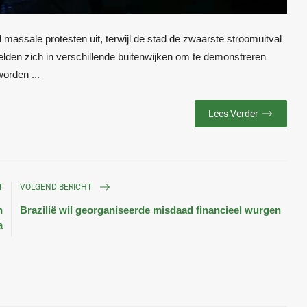
sale protesten uit, terwijl de stad de zwaarste stroomuitval
den zich in verschillende buitenwijken om te demonstreren
worden ...
Lees Verder
T
VOLGEND BERICHT
n
Brazilië wil georganiseerde misdaad financieel wurgen
a