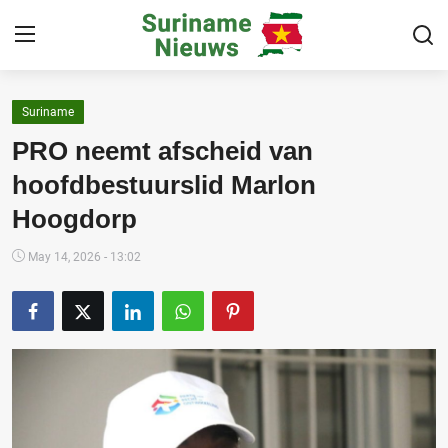
Suriname
Home
PRO neemt afscheid van
Suriname
hoofdbestuurslid Marlon
Hoogdorp
Buitenland
Sport
May 14, 2026 - 13:02
Cultuur & Media
Deals!
Over