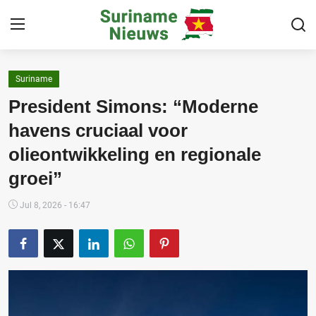
Suriname
Home
President Simons: “Moderne
Suriname
havens cruciaal voor
olieontwikkeling en regionale
Buitenland
groei”
Sport
Jul 8, 2026 - 16:47
Cultuur & Media
Deals!
Over