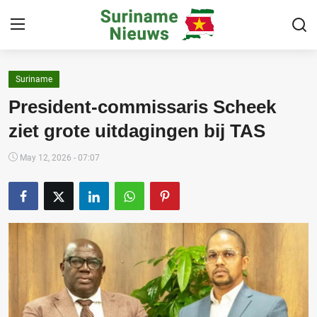
Suriname
Home
President-commissaris Scheek
Suriname
ziet grote uitdagingen bij TAS
Buitenland
May 12, 2026 - 07:07
Sport
Cultuur & Media
Deals!
Over