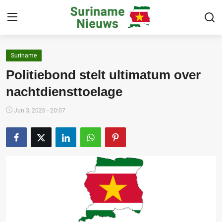
Suriname
Home
Politiebond stelt ultimatum over
Suriname
nachtdiensttoelage
Buitenland
Jun 3, 2026 - 20:07
Sport
Cultuur & Media
Deals!
Over