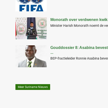
Monorath over verdwenen kwik: 
Minister Harish Monorath noemt de ver
Gouddossier 8: Asabina bevest
...
BEP-fractieleider Ronnie Asabina bevest
Meer Suriname Nieuws