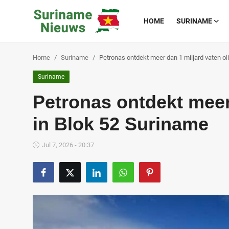
HOME
SURINAME
Home
Suriname
Petronas ontdekt meer dan 1 miljard vaten ol
Home
Suriname
Suriname
Petronas ontdekt meer 
Buitenland
in Blok 52 Suriname
Sport
Jul 7, 2026 - 20:37
Cultuur & Media
Deals!
Over