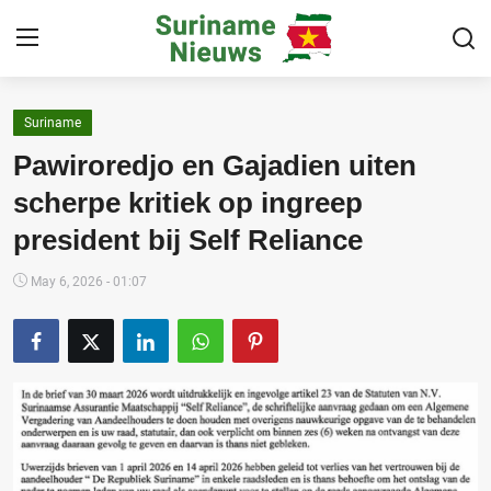
Suriname
Home
Pawiroredjo en Gajadien uiten
Suriname
scherpe kritiek op ingreep
president bij Self Reliance
Buitenland
Sport
May 6, 2026 - 01:07
Cultuur & Media
Deals!
Over