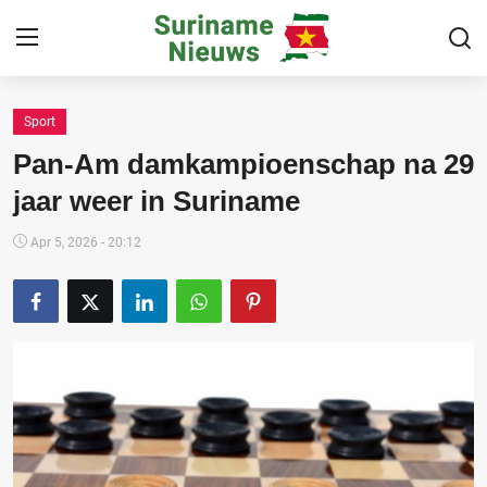
Sport
Home
Pan-Am damkampioenschap na 29
Suriname
jaar weer in Suriname
Buitenland
Apr 5, 2026 - 20:12
Sport
Cultuur & Media
Deals!
Over