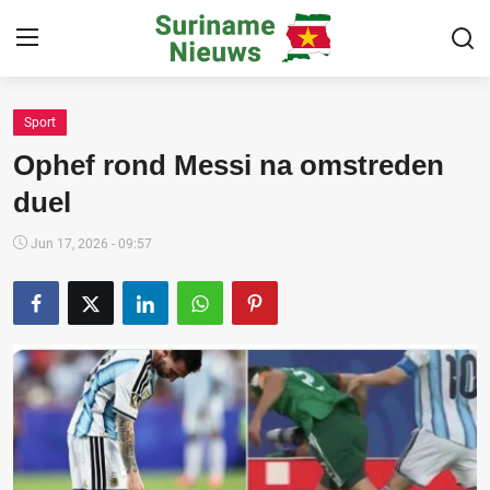
Sport
Home
Ophef rond Messi na omstreden
Suriname
duel
Buitenland
Jun 17, 2026 - 09:57
Sport
Cultuur & Media
Deals!
Over