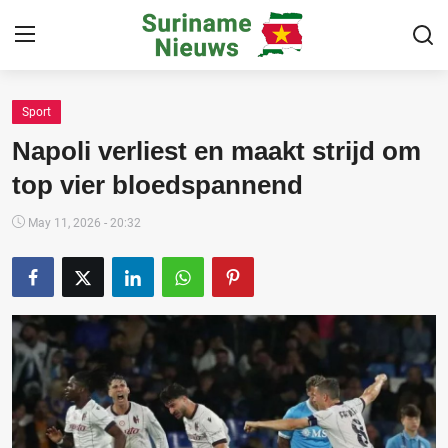
Sport
Home
Napoli verliest en maakt strijd om
Suriname
top vier bloedspannend
Buitenland
May 11, 2026 - 20:32
Sport
Cultuur & Media
Deals!
Over