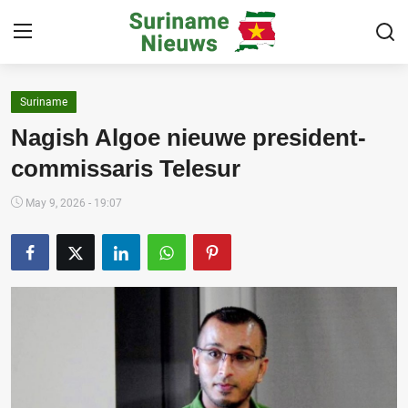
Suriname
Home
Nagish Algoe nieuwe president-
Suriname
commissaris Telesur
Buitenland
May 9, 2026 - 19:07
Sport
Cultuur & Media
Deals!
Over