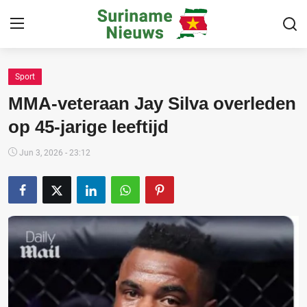
Sport
Home
MMA-veteraan Jay Silva overleden
Suriname
op 45-jarige leeftijd
Buitenland
Jun 3, 2026 - 23:12
Sport
Cultuur & Media
Deals!
Over