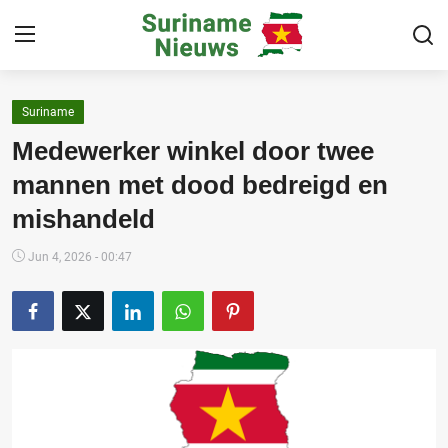
Suriname
Home
Medewerker winkel door twee
Suriname
mannen met dood bedreigd en
mishandeld
Buitenland
Sport
Jun 4, 2026 - 00:47
Cultuur & Media
Deals!
Over