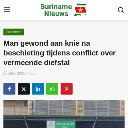
Suriname
Home
Man gewond aan knie na
Suriname
beschieting tijdens conflict over
vermeende diefstal
Buitenland
Sport
Jul 8, 2026 - 13:07
Cultuur & Media
Deals!
Over