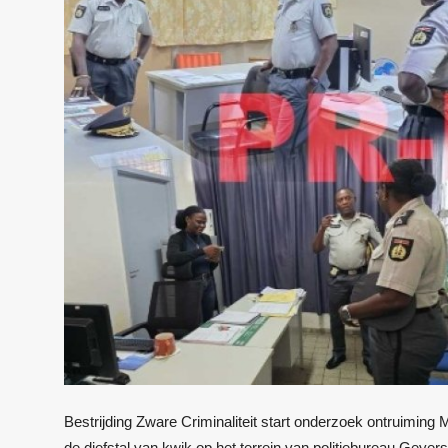
Bestrijding Zware Criminaliteit start onderzoek ontruim
de diefstal van kwik op het terrein van politiebureau Geyer