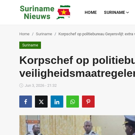
HOME
SURINAME
Home
Suriname
Korpschef op politiebureau Geyersvlijt: extra
Home
Suriname
Suriname
Korpschef op politiebu
Buitenland
veiligheidsmaatregelen
Sport
Jun 3, 2026 - 21:32
Cultuur & Media
Deals!
Over