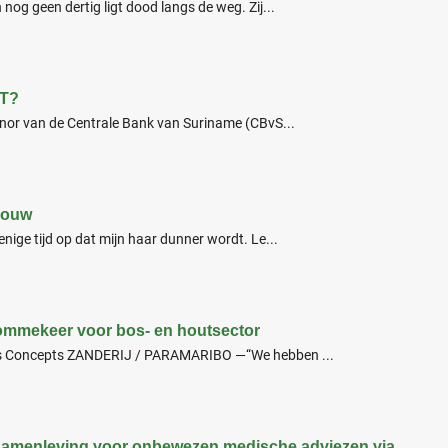
og geen dertig ligt dood langs de weg. Zij...
T?
nor van de Centrale Bank van Suriname (CBvS...
rouw
ige tijd op dat mijn haar dunner wordt. Le...
ommekeer voor bos- en houtsector
us Concepts ZANDERIJ / PARAMARIBO —“We hebben ...
amenleving voor onbewezen medische adviezen via