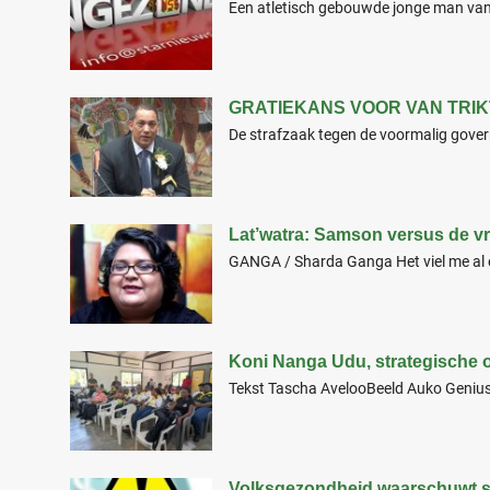
Een atletisch gebouwde jonge man van n
GRATIEKANS VOOR VAN TRIK
De strafzaak tegen de voormalig gover
Lat’watra: Samson versus de v
GANGA / Sharda Ganga Het viel me al en
Koni Nanga Udu, strategische 
Tekst Tascha AvelooBeeld Auko Geni
Volksgezondheid waarschuwt s