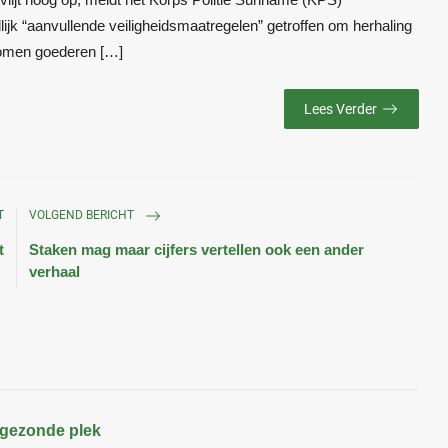
ijk “aanvullende veiligheidsmaatregelen” getroffen om herhaling
nomen goederen […]
Lees Verder
T
VOLGEND BERICHT
t
Staken mag maar cijfers vertellen ook een ander
verhaal
ngezonde plek