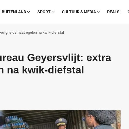
BUITENLAND
SPORT
CULTUUR & MEDIA
DEALS!
 veiligheidsmaatregelen na kwik-diefstal
reau Geyersvlijt: extra
 na kwik-diefstal