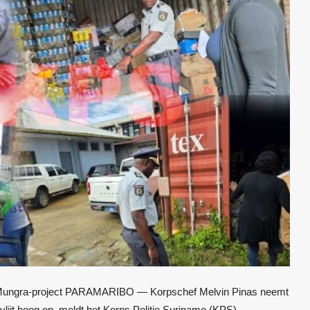
ing Mungra-project PARAMARIBO — Korpschef Melvin Pinas neemt
svlijt hoog op, meldt het Korps Politie Suriname (KPS)