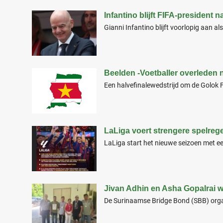
Infantino blijft FIFA-president 
Gianni Infantino blijft voorlopig aan a
Beelden -Voetballer overleden n
Een halvefinalewedstrijd om de Golok F
LaLiga voert strengere spelrege
LaLiga start het nieuwe seizoen met e
Jivan Adhin en Asha Gopalrai 
De Surinaamse Bridge Bond (SBB) organ