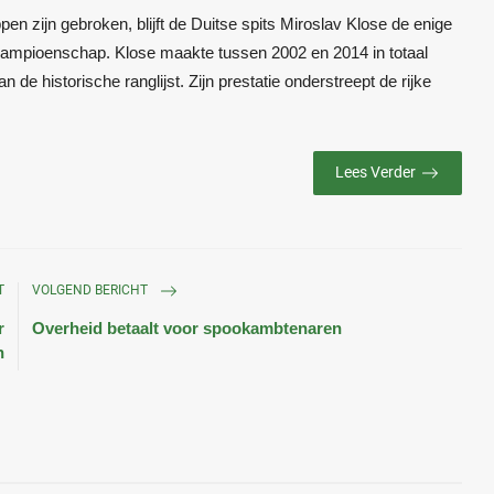
 zijn gebroken, blijft de Duitse spits Miroslav Klose de enige
kampioenschap. Klose maakte tussen 2002 en 2014 in totaal
de historische ranglijst. Zijn prestatie onderstreept de rijke
Lees Verder
T
VOLGEND BERICHT
r
Overheid betaalt voor spookambtenaren
n