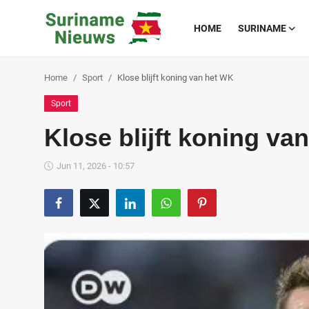
HOME
SURINAME
Home
Sport
Klose blijft koning van het WK
Home
Sport
Suriname
Klose blijft koning va
Buitenland
Jun 11, 2026 - 10:57
Sport
Cultuur & Media
Deals!
Over