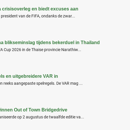
na crisisoverleg en biedt excuses aan
ls president van de FIFA, ondanks de zwar...
a blikseminslag tijdens bekerduel in Thailand
A Cup 2026 in de Thaise provincie Narathiw...
ls en uitgebreidere VAR in
en reeks aangepaste spelregels. De VAR mag ...
winnen Out of Town Bridgedrive
iseerde op 2 augustus de twaalfde editie va...