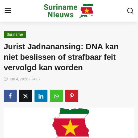
Suriname
Home
Jurist Jadnanansing: DNA kan
Suriname
niet beslissen of strafbaar feit
vervolgd kan worden
Buitenland
Sport
Jun 4, 2026 - 14:07
Cultuur & Media
Deals!
Over