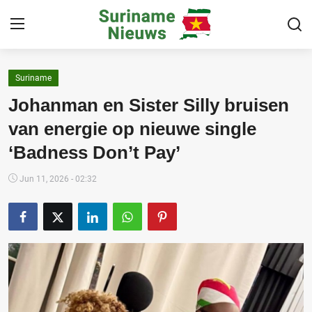
Suriname
Home
Johanman en Sister Silly bruisen
Suriname
van energie op nieuwe single
‘Badness Don’t Pay’
Buitenland
Sport
Jun 11, 2026 - 02:32
Cultuur & Media
Deals!
Over