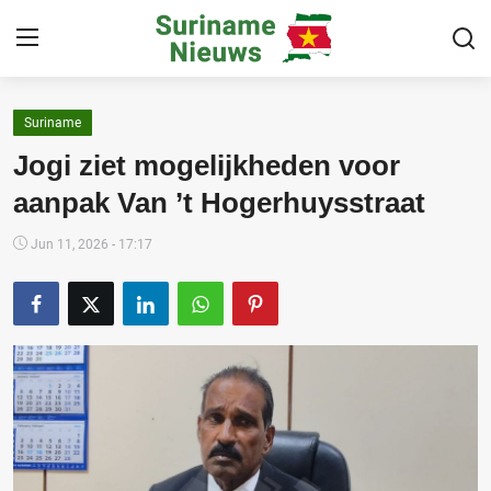
Suriname
Home
Jogi ziet mogelijkheden voor
Suriname
aanpak Van ’t Hogerhuysstraat
Buitenland
Jun 11, 2026 - 17:17
Sport
Cultuur & Media
Deals!
Over