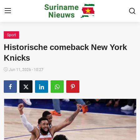
Sport
Home
Historische comeback New York
Suriname
Knicks
Buitenland
Jun 11, 2026 - 10:27
Sport
Cultuur & Media
Deals!
Over