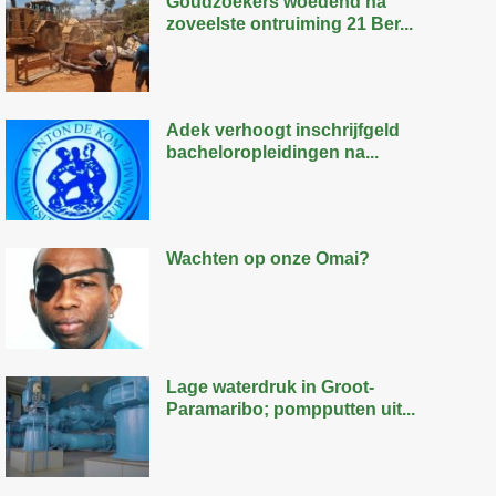
Goudzoekers woedend na
zoveelste ontruiming 21 Ber...
Adek verhoogt inschrijfgeld
bacheloropleidingen na...
Wachten op onze Omai?
Lage waterdruk in Groot-
Paramaribo; pompputten uit...