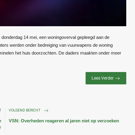
donderdag 14 mei, een woningoverval gepleegd aan de
chters werden onder bedreiging van vuurwapens de woning
iminelen het huis doorzochten. De daders maakten onder meer
Lees Verder
T
VOLGEND BERICHT
e
VSN: Overheden reageren al jaren niet op verzoeken
r