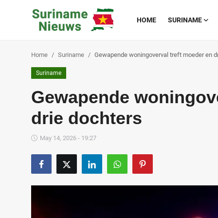
HOME
SURINAME
Home
Suriname
Gewapende woningoverval treft moeder en dr
Home
Suriname
Suriname
Gewapende woningover
Buitenland
drie dochters
Sport
May 14, 2026 - 19:27
Cultuur & Media
Deals!
Over