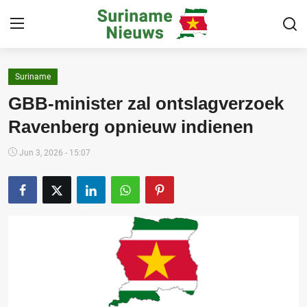
Suriname
Home
GBB-minister zal ontslagverzoek
Suriname
Ravenberg opnieuw indienen
Buitenland
Jun 3, 2026 - 15:07
Sport
Cultuur & Media
Deals!
Over