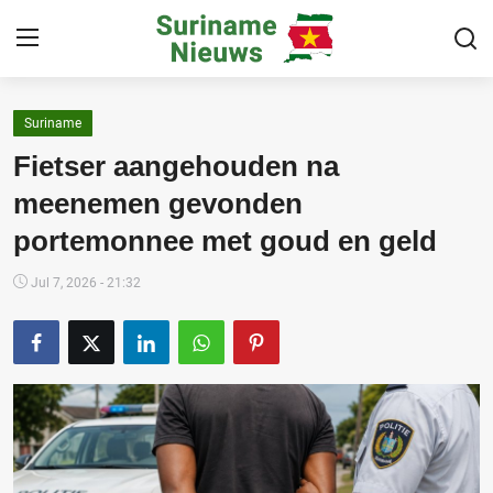
Suriname
Home
Fietser aangehouden na
Suriname
meenemen gevonden
portemonnee met goud en geld
Buitenland
Sport
Jul 7, 2026 - 21:32
Cultuur & Media
Deals!
Over