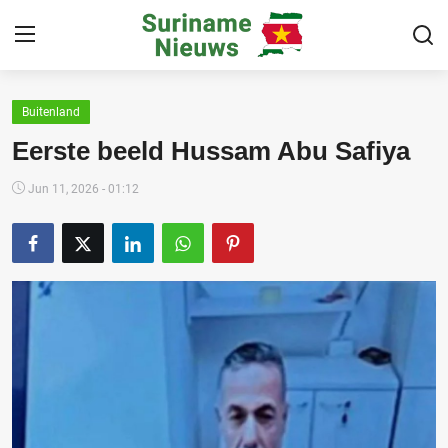
Buitenland
Home
Eerste beeld Hussam Abu Safiya
Suriname
Jun 11, 2026 - 01:12
Buitenland
Sport
Cultuur & Media
Deals!
Over