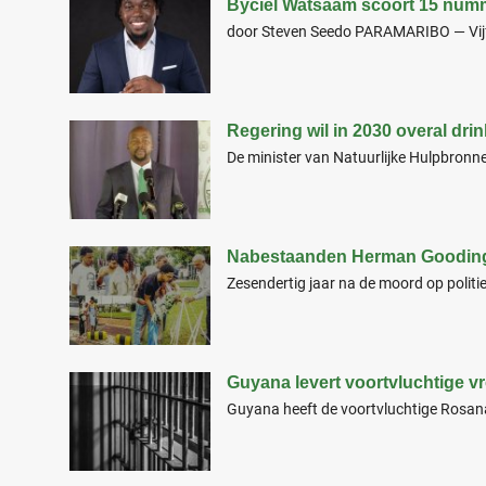
Byciel Watsaam scoort 15 numm
door Steven Seedo PARAMARIBO — Vijft
Regering wil in 2030 overal dri
De minister van Natuurlijke Hulpbronne
Nabestaanden Herman Gooding 
Zesendertig jaar na de moord op politi
Guyana levert voortvluchtige v
Guyana heeft de voortvluchtige Rosana 