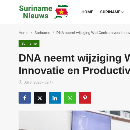
HOME
SURINAME
Home
Suriname
DNA neemt wijziging Wet Centrum voor Innova
Home
Suriname
Suriname
DNA neemt wijziging 
Buitenland
Innovatie en Productiv
Sport
Jul 8, 2026 - 02:47
Cultuur & Media
Deals!
Over