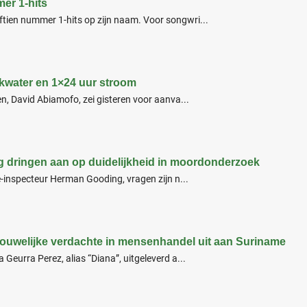
er 1-hits
ien nummer 1-hits op zijn naam. Voor songwri...
nkwater en 1×24 uur stroom
n, David Abiamofo, zei gisteren voor aanva...
dringen aan op duidelijkheid in moordonderzoek
e-inspecteur Herman Gooding, vragen zijn n...
rouwelijke verdachte in mensenhandel uit aan Suriname
Geurra Perez, alias “Diana”, uitgeleverd a...