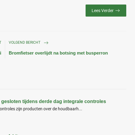
Lees Verder
T
VOLGEND BERICHT
i
Bromfietser overlijdt na botsing met busperron
esloten tijdens derde dag integrale controles
controles zijn producten over de houdbaarh...