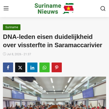
Suriname
Home
DNA-leden eisen duidelijkheid
Suriname
over vissterfte in Saramaccarivier
Buitenland
Jul 8, 2026 - 21:37
Sport
Cultuur & Media
Deals!
Over