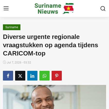
Suriname
Home
Diverse urgente regionale
Suriname
vraagstukken op agenda tijdens
CARICOM-top
Buitenland
Sport
Jul 7, 2026 - 03:32
Cultuur & Media
Deals!
Over