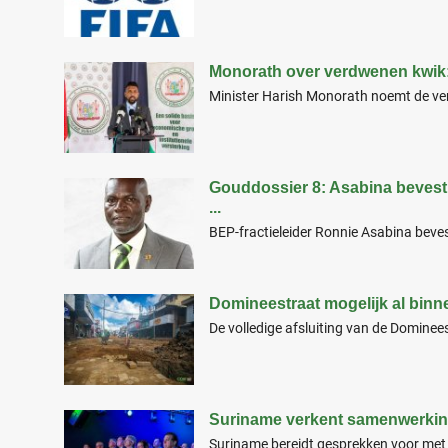
Monorath over verdwenen kwik: 
Minister Harish Monorath noemt de ver
Gouddossier 8: Asabina bevest
...
BEP-fractieleider Ronnie Asabina bevest
Domineestraat mogelijk al bin
De volledige afsluiting van de Dominees
Suriname verkent samenwerkin
Suriname bereidt gesprekken voor met h