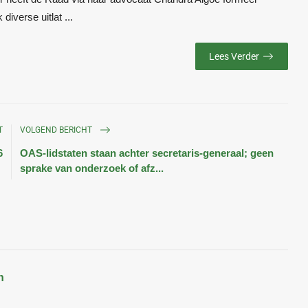
verse uitlat ...
Lees Verder
T
VOLGEND BERICHT
6
OAS-lidstaten staan achter secretaris-generaal; geen
sprake van onderzoek of afz...
n