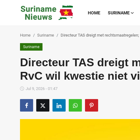
HOME
SURINAME
Home
Suriname
Directeur TAS dreigt met rechtsmaatregelen; 
Home
Suriname
Suriname
Directeur TAS dreigt 
Buitenland
RvC wil kwestie niet v
Sport
Jul 9, 2026 - 01:47
Cultuur & Media
Deals!
Over