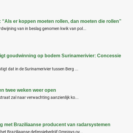
“Als er koppen moeten rollen, dan moeten die rollen”
dwijning van in beslag genomen kwik van pol...
igt goudwinning op bodem Surinamerivier: Concessie
igt dat in de Surinamerivier tussen Berg ...
nen twee weken weer open
traat zal naar verwachting aanzienlijk ko...
g met Braziliaanse producent van radarsystemen
et Braziliaanse defensiebedrijf Omnisys ov...