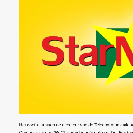
Het conflict tussen de directeur van de Telecommunicatie
Commissarissen (RvC) is verder geëscaleerd. De directeu