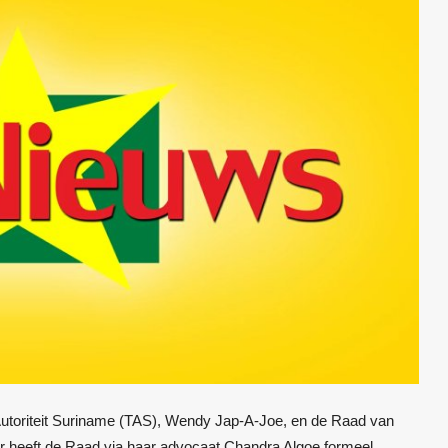
 Autoriteit Suriname (TAS), Wendy Jap-A-Joe, en de Raad van
r heeft de Raad via haar advocaat Chandra Algoe formeel