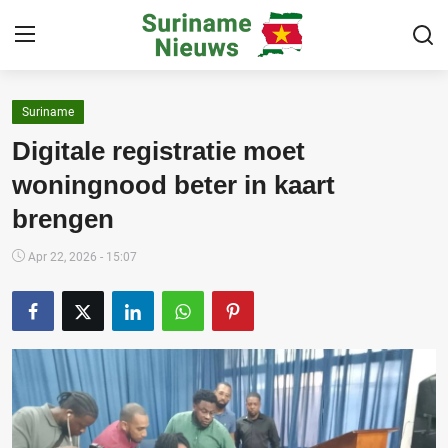
Suriname
Home
Digitale registratie moet
Suriname
woningnood beter in kaart
brengen
Buitenland
Sport
Apr 22, 2026 - 15:07
Cultuur & Media
Deals!
Over