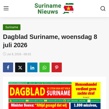
Suriname
Home
Dagblad Suriname, woensdag 8
Suriname
juli 2026
Buitenland
Jul 8, 2026 - 08:02
Sport
Cultuur & Media
Deals!
Over