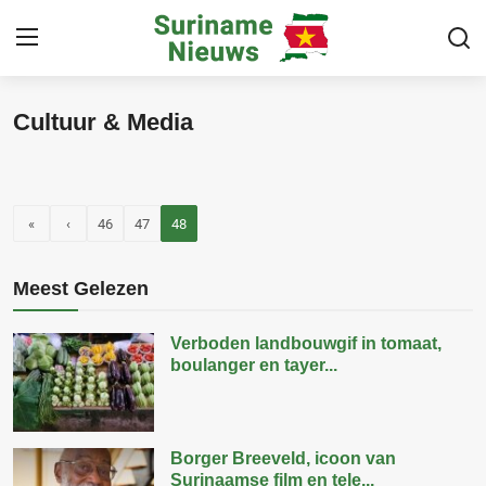
Cultuur & Media
Home
Suriname
«
‹
46
47
48
Buitenland
Sport
Meest Gelezen
Cultuur & Media
Verboden landbouwgif in tomaat,
boulanger en tayer...
Deals!
Over
Borger Breeveld, icoon van
Surinaamse film en tele...